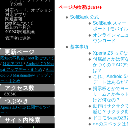
その他
ページ内検索はctrl+F
対応ハード、オプション
対応アプリ
SoftBank 公式
関連書籍
root化について
SoftBank ス
既知の不具合
ポート | モバイル
401SO関連動画
オンラインマニ
管理者に連絡
ウンロード
基本事項
更新ページ
Xperia Z3 
既知の不具合
/
root化について
付属品とかは何
/
対応アプリ
/
Android 7.0 Nou
かつくの？ACア
gat アップデートまとめ
/
Andr
は？
oid 6.0 Marshmallow アップデ
これ、Android 5
ートまとめ
デートはあるだ
アクセス数
掲示板とかでヨ
リームとかキッ
830346
けど何なの？
つぶやき
動作はサクサク
Xperia Z3 -http に関するツイ
感じ？サクサク
ート
ドコモやauのZ
サイト内検索
○○のスペックは