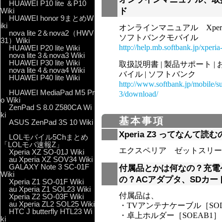
HUAWEI P10 lite ＆P10
Wiki
ド
HUAWEI honor 9まとめW
iki
オンラインマニュアル Xperi
nova lite 2＆nova2（HWV
ソフトバンクモバイル
31）Wiki
http://help.mb.softbank.jp/xperia
HUAWEI P20 lite Wiki
nova lite 3＆nova3 Wiki
HUAWEI P30 lite Wiki
取扱説明書 | 製品サポート | 
nova lite 4＆nova4 Wiki
バイル | ソフトバンク
HUAWEI P40 lite Wiki
http://www.softbank.jp/mobile/su
HUAWEI MediaPad M5 Pr
3/download/
o Wiki
ZenPad S 8.0 Z580CA Wi
ki
基本事項
ASUS ZenPad 3S 10 Wiki
Xperia Z3 ってなんて読
LOLモバイル5Chまとめ
「LOLモバ速報Z」
エクスペリア ゼットスリー
Xperia XZ SO-01J Wiki
au Xperia XZ SOV34 Wiki
GALAXY Note 3 SC-01F
付属品とかは何なの？充電
Wiki
の？ACアダプタ、SDカー
Xperia Z1 SO-01F Wiki
au Xperia Z1 SOL23 Wiki
付属品は、
Xperia Z2 SO-03F Wiki
au Xperia ZL2 SOL25 Wiki
・TVアンテナケーブル［SOD
HTC J butterfly HTL23 Wi
・卓上ホルダー［SOEAB1］
ki