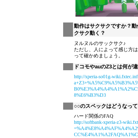
動作はサクサクですか？動
クサク動く？
ヌルヌルのサックサク♪
ただし、人によって感じ方は
って確かめましょう。
ドコモやauのZ3とは何が
http://xperia-so01g-wiki.fxtec.i
a+Z3+%A5%C9%A5%B3%A5
B0%E3%A4%A4%A1%A2%C
8%E6%B3%D3
○○のスペックはどうなっ
ハード関係のFAQ
http://softbank-xperia-z3-wiki.fx
=%A4%E8%A4%AF%A4%A
CC%E4%A1%A2FAQ%A1%