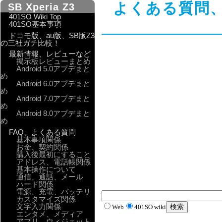
よくある質問、
SB Xperia Z3
401SO Wiki Top
401SO基本事項
ドコモ版、au版、SB版Z3
の三社ガチ比較！
最新情報、レビューなど
掲示板レビューまとめ
Android 5.0アプデまと
め
Android 6.0アプデまと
め
Android 7.0アプデまと
め
Android 8.0アプデまと
め
FAQ、よくある質問
基本事項関係
お金、契約関係
購入後最初にすること
アドレス、電話帳関係
基本操作について
通信、通話、メール
ハード関係
電源、充電、バッテリ
カスタマイズ関係
文字入力関係
Web
401SO wiki
エンタメ、メディア
アプリ、ウィジェット