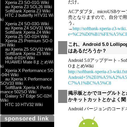
だけ。
Xperia Z3 SO-01G Wiki
au Xperia Z3 SOL26 Wiki
SoftBank Xperia Z3 Wiki
ACアダプタ、microUSB
HTC J butterfly HTV31 Wi
売となりますので、自分で用
ki
う。
Xperia Z4 SO-03G Wiki
au Xperia Z4 SOV31 Wiki
→
http://softbank-xperia-z3-wiki
SoftBank Xperia Z4 Wiki
e=%C2%D0%B1%FE%A5%C
Xperia Z5 SO-01H Wiki
Xperia Z5 Premium SO-0
これ、Android 5.0 Lol
3H Wiki
au Xperia Z5 SOV32 Wiki
はあるだろうか？
SoftBank Xperia Z5 Wiki
dtab d-01H Wiki
Android 5.0アップデート - SoftB
HUAWEI Mate 8まとめWi
OまとめWiki
ki
Xperia X Performance SO
http://softbank-xperia-z3-wiki.fx
-04H Wiki
Android+5%2E0%A5%A2%
au Xperia X Performance
C7%A1%BC%A5%C8
SOV33 Wiki
SoftBank Xperia X Perfor
mance 502SO Wiki
掲示板とかでヨーグルトと
Galaxy S7 Edge SC-02H
かキットカットとかよく聞
Wiki
HTC 10 HTV32 Wiki
Android バージョンのコー
sponsored link