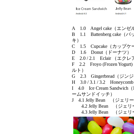
A 1.0 Angel cake（エ
B 1.1 Battenberg ca
キ）
C 1.5 Cupcake（カップ
D 1.6 Donut（ドーナツ）
E 2.0 / 2.1 Eclair （エク
F 2.2 Froyo (Frozen Y
ルト）
G 2.3 Gingerbread（
H 3.0 / 3.1 / 3.2 Honey
I 4.0 Ice Cream Sandw
ームサンドイッチ）
J 4.1 Jelly Bean （ジ
4.2 Jelly Bean （ジ
4.3 Jelly Bean （ジ