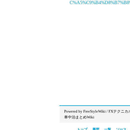
C%A5%C9%B4%D8%B7%B8
Powered by
FreeStyleWiki
/
FXテクニカ
車中泊まとめWiki
トップ
履歴
一覧
ソース