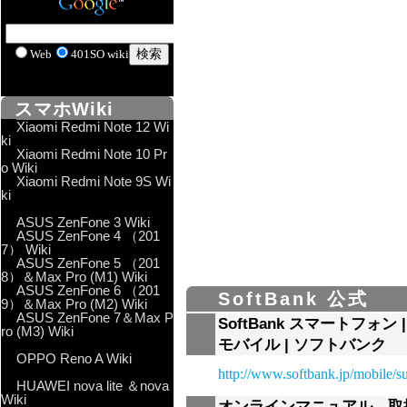
Web
401SO wiki
スマホWiki
Xiaomi Redmi Note 12 Wi
ki
Xiaomi Redmi Note 10 Pr
o Wiki
Xiaomi Redmi Note 9S Wi
ki
ASUS ZenFone 3 Wiki
ASUS ZenFone 4 （201
7） Wiki
ASUS ZenFone 5 （201
8）＆Max Pro (M1) Wiki
ASUS ZenFone 6 （201
SoftBank 公式
9）＆Max Pro (M2) Wiki
ASUS ZenFone 7＆Max P
SoftBank スマートフォン
ro (M3) Wiki
モバイル | ソフトバンク
OPPO Reno A Wiki
http://www.softbank.jp/mobile/s
HUAWEI nova lite ＆nova
Wiki
オンラインマニュアル、取